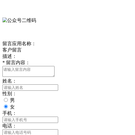
欢迎关注我们的官方公众号
客户留言
留言应用名称：
客户留言
描述：
*
留言内容：
姓名：
性别：
男
女
手机：
电话：