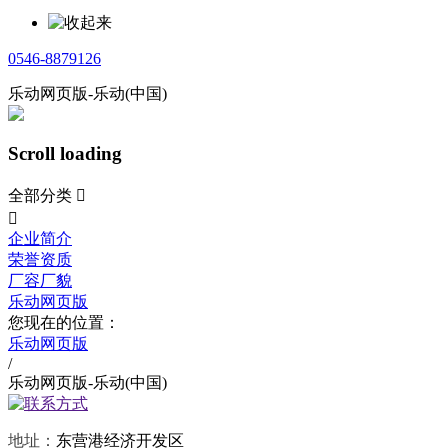
0546-8879126
乐动网页版-乐动(中国)
Scroll loading
全部分类


企业简介
荣誉资质
厂容厂貌
乐动网页版
您现在的位置：
乐动网页版
/
乐动网页版-乐动(中国)
地址：
东营港经济开发区