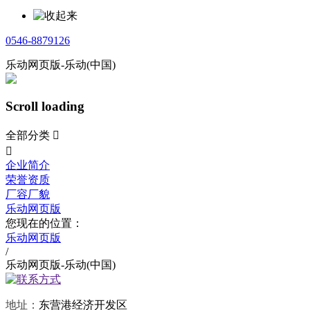
0546-8879126
乐动网页版-乐动(中国)
Scroll loading
全部分类


企业简介
荣誉资质
厂容厂貌
乐动网页版
您现在的位置：
乐动网页版
/
乐动网页版-乐动(中国)
地址：
东营港经济开发区