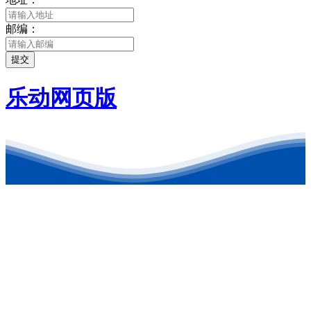
邮编：
提交
乐动网页版
联系方式
地址：东营港经济开发区
电话：0546-8879126
公司邮箱：kehongchem@126.com
微信公众号