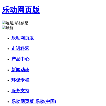
乐动网页版
乐动网页版
走进科宏
产品中心
新闻动态
环保专栏
服务支持
乐动网页版-乐动(中国)