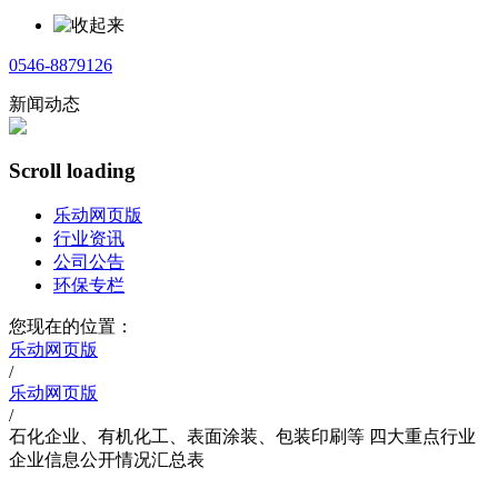
0546-8879126
新闻动态
Scroll loading
乐动网页版
行业资讯
公司公告
环保专栏
您现在的位置：
乐动网页版
/
乐动网页版
/
石化企业、有机化工、表面涂装、包装印刷等 四大重点行业
企业信息公开情况汇总表