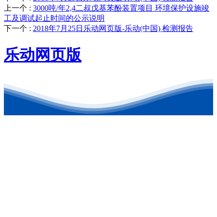
上一个
:
3000吨/年2,4二叔戊基苯酚装置项目 环境保护设施竣
工及调试起止时间的公示说明
下一个
:
2018年7月25日乐动网页版-乐动(中国) 检测报告
乐动网页版
联系方式
地址：东营港经济开发区
电话：0546-8879126
公司邮箱：kehongchem@126.com
微信公众号