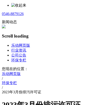
0546-8879126
新闻动态
Scroll loading
乐动网页版
行业资讯
公司公告
环保专栏
您现在的位置：
乐动网页版
/
环保专栏
/
2023年3月份排污许可证
2023年3月份排污许可证