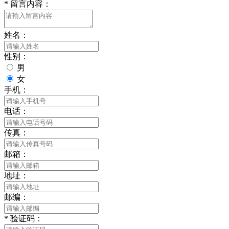
*
留言内容：
姓名：
性别：
男
女
手机：
电话：
传真：
邮箱：
地址：
邮编：
*
验证码：