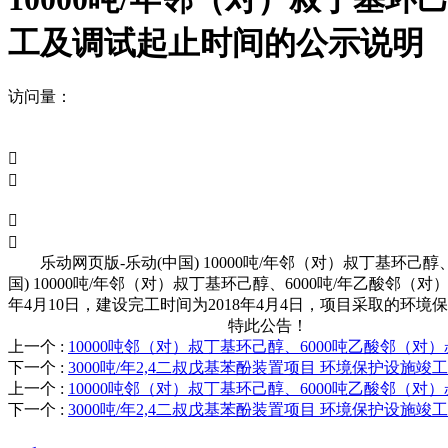
工及调试起止时间的公示说明
访问量：




乐动网页版-乐动(中国) 10000吨/年邻（对）叔丁基环
国) 10000吨/年邻（对）叔丁基环己醇、6000吨/年乙酸邻（
年4月10日，建设完工时间为2018年4月4日，项目采取的
特此公告！
上一个
:
10000吨邻（对）叔丁基环己醇、6000吨乙酸邻
下一个
:
3000吨/年2,4二叔戊基苯酚装置项目 环境保护设施
上一个
:
10000吨邻（对）叔丁基环己醇、6000吨乙酸邻
下一个
:
3000吨/年2,4二叔戊基苯酚装置项目 环境保护设施