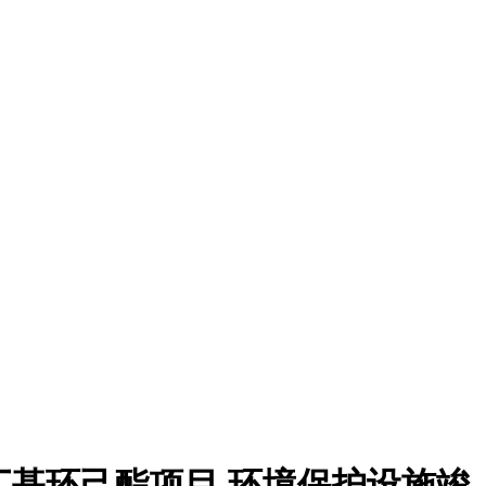
叔丁基环己酯项目 环境保护设施竣