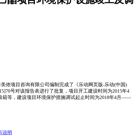
山东海美侬项目咨询有限公司编制完成了《乐动网页版-乐动(中国)
15]70号对该报告表进行了批复，项目开工建设时间为2015年4
圾箱等，建设项目环境保护措施调试起止时间为2018年4月——
示说明