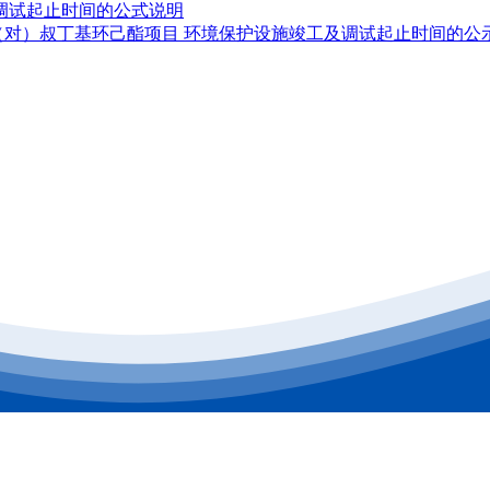
及调试起止时间的公式说明
乙酸邻（对）叔丁基环己酯项目 环境保护设施竣工及调试起止时间的公