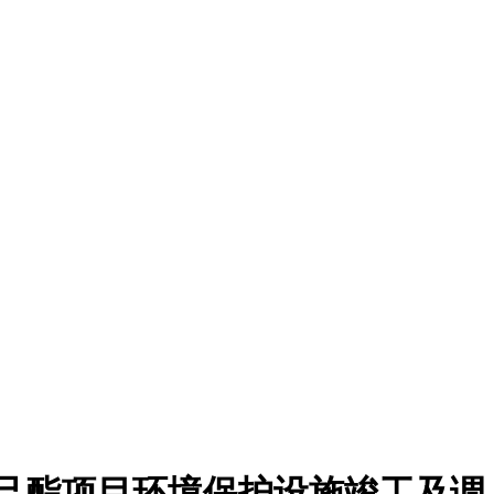
基环己酯项目环境保护设施竣工及调