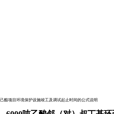
丁基环己酯项目环境保护设施竣工及调试起止时间的公式说明
醇、6000吨乙酸邻（对）叔丁